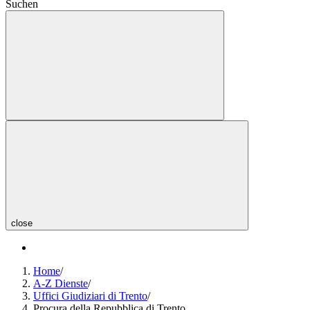
Suchen
close
Home
/
A-Z Dienste
/
Uffici Giudiziari di Trento
/
Procura della Repubblica di Trento