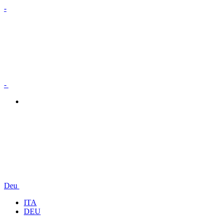
-
-
Deu
ITA
DEU