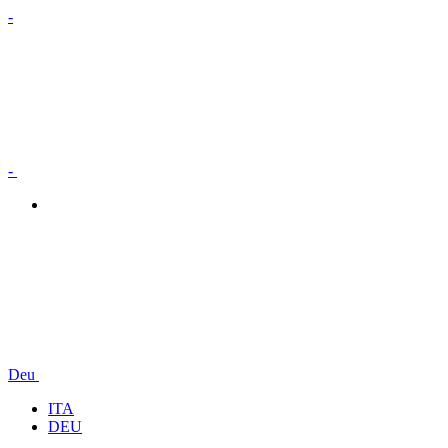
-
-
Deu
ITA
DEU