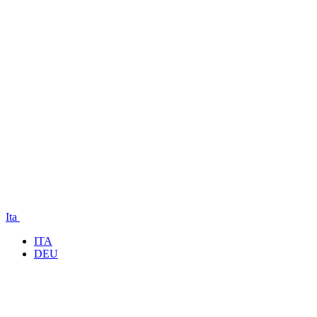
Ita
ITA
DEU