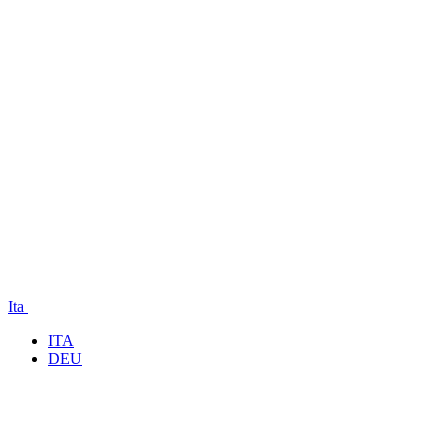
Ita
ITA
DEU