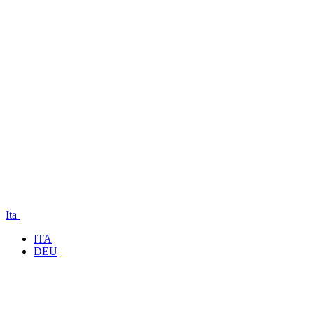
Ita
ITA
DEU