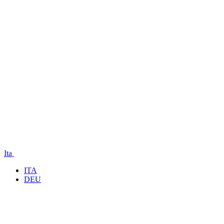
Ita
ITA
DEU