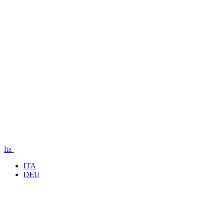
Ita
ITA
DEU