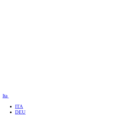
Ita
ITA
DEU