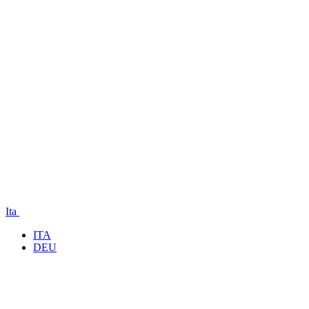
Ita
ITA
DEU