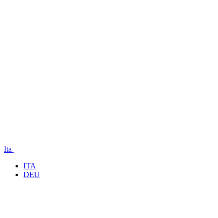
Ita
ITA
DEU