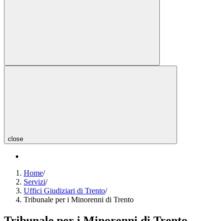
close
Home
/
Servizi
/
Uffici Giudiziari di Trento
/
Tribunale per i Minorenni di Trento
Tribunale per i Minorenni di Trento