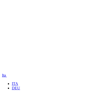
Ita
ITA
DEU