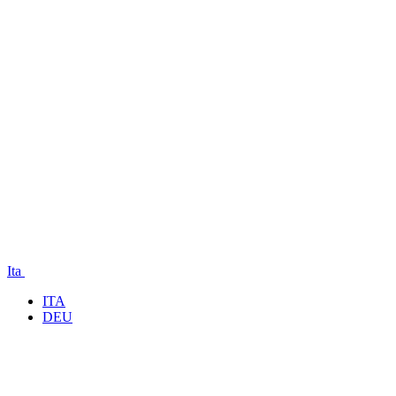
Ita
ITA
DEU