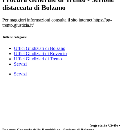
distaccata di Bolzano
Per maggiori informazioni consulta il sito internet https://pg-
trento.giustizia.it/
Tutte le categorie
Uffici Giudiziari di Bolzano
Uffici Giudiziari di Rovereto
Uffici Giudiziari di Trento
Servizi
Servizi
Segreteria Civile -
Procura Generale della Repubblica - Sezione di Bolzano