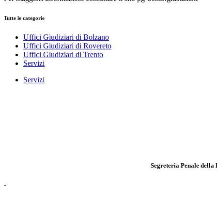
Tutte le categorie
Uffici Giudiziari di Bolzano
Uffici Giudiziari di Rovereto
Uffici Giudiziari di Trento
Servizi
Servizi
Segreteria Penale della
-