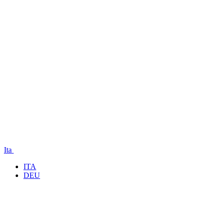
Ita
ITA
DEU