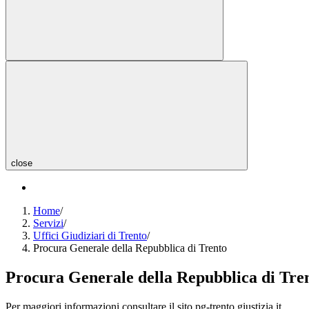
close
Home
/
Servizi
/
Uffici Giudiziari di Trento
/
Procura Generale della Repubblica di Trento
Procura Generale della Repubblica di Tre
Per maggiori informazioni consultare il sito pg-trento.giustizia.it