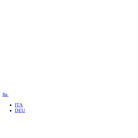
Ita
ITA
DEU