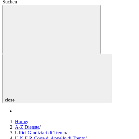
Suchen
close
Home
/
A-Z Dienste
/
Uffici Giudiziari di Trento
/
U.N.E.P. Corte di Appello di Trento
/