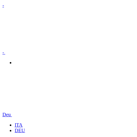
-
-
Deu
ITA
DEU