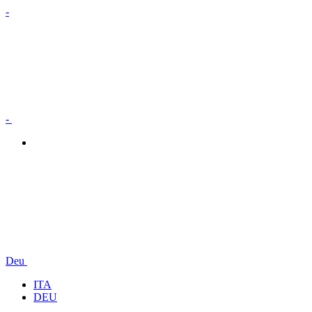
-
-
Deu
ITA
DEU