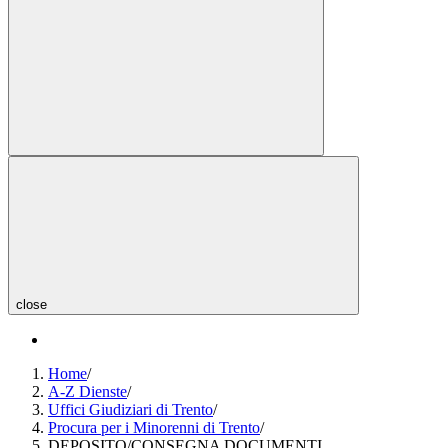
close
Home
/
A-Z Dienste
/
Uffici Giudiziari di Trento
/
Procura per i Minorenni di Trento
/
DEPOSITO/CONSEGNA DOCUMENTI